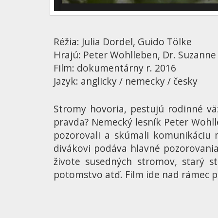
Réžia: Julia Dordel, Guido Tölke
Hrajú: Peter Wohlleben, Dr. Suzanne
Film: dokumentárny r. 2016
Jazyk: anglicky / nemecky / česky
Stromy hovoria, pestujú rodinné väzb
pravda? Nemecký lesník Peter Wohll
pozorovali a skúmali komunikáciu m
divákovi podáva hlavné pozorovania,
živote susedných stromov, starý s
potomstvo atď. Film ide nad rámec p