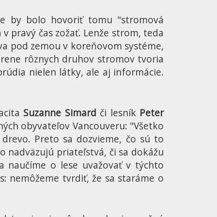
šie by bolo hovoriť tomu "stromová
 v pravý čas zožať. Lenže strom, teda
hráva pod zemou v koreňovom systéme,
orene rôznych druhov stromov tvoria
dia nielen látky, ale aj informácie.
acita
Suzanne Simard
či lesník
Peter
dných obyvateľov Vancouveru: "Všetko
 drevo. Preto sa dozvieme, čo sú to
 nadväzujú priateľstvá, či sa dokážu
a naučíme o lese uvažovať v týchto
ás: nemôžeme tvrdiť, že sa staráme o