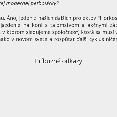
ovej modernej peťbojárky?
hu. Áno, jeden z našich ďalších projektov "Horkosť
a jazdenie na koni s tajomstvom a akčnými z
v ktorom sledujeme spoločnosť, ktorá sa musí v
ko v novom svete a rozpútať ďalší cyklus ničeni
Príbuzné odkazy