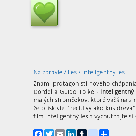
Na zdravie
/
Les
/
Inteligentný les
Známi protagonisti nového chápania
Dordel a Guido Tölke -
Inteligentný 
malých stromčekov, ktoré väčšina z n
že príslovie "necitlivý ako kus dreva
film Inteligentný les a vychutnajte s
Facebook
Twitter
Email
LinkedIn
Tumblr
blogger_post
Share