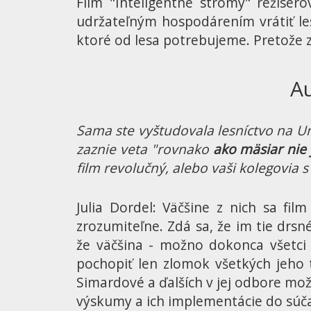
Film "Inteligentné stromy" režisér
udržateľným hospodárením vrátiť les
ktoré od lesa potrebujeme. Pretože z 
Au
Sama ste vyštudovala lesníctvo na Uni
zaznie veta "rovnako
ako mäsiar nie 
film revolučný, alebo vaši kolegovia
Julia Dordel: Väčšine z nich sa fil
zrozumiteľne. Zdá sa, že im tie drsn
že väčšina - možno dokonca všetci - 
pochopiť len zlomok všetkých jeho 
Simardové a ďalších v jej odbore mož
výskumy a ich implementácie do súča