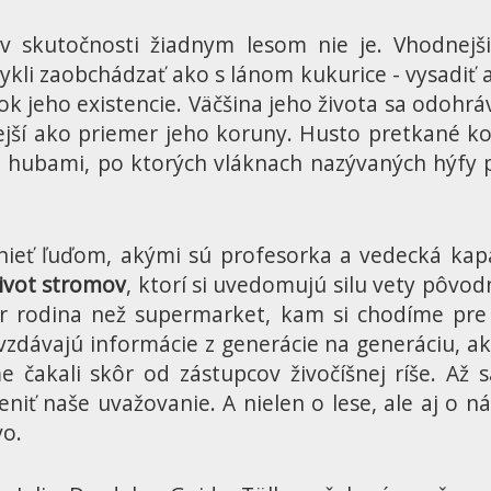
v skutočnosti žiadnym lesom nie je. Vhodnej
vykli zaobchádzať ako s lánom kukurice - vysadiť a
mok jeho existencie. Väčšina jeho života sa odo
ejší ako priemer jeho koruny. Husto pretkané k
 hubami, po ktorých vláknach nazývaných hýfy prú
znieť ľuďom, akými sú profesorka a vedecká kap
život stromov
, ktorí si uvedomujú silu vety pôvo
skôr rodina než supermarket, kam si chodíme pre
zdávajú informácie z generácie na generáciu, ako
čakali skôr od zástupcov živočíšnej ríše. Až s
iť naše uvažovanie. A nielen o lese, ale aj o n
vo.