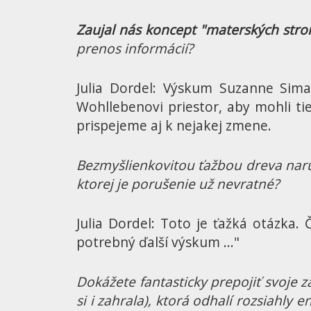
Zaujal nás koncept "materských str
prenos informácií?
Julia Dordel: Výskum Suzanne Simar
Wohllebenovi priestor, aby mohli ti
prispejeme aj k nejakej zmene.
Bezmyšlienkovitou ťažbou dreva nar
ktorej je porušenie už nevratné?
Julia Dordel: Toto je ťažká otázka.
potrebný ďalší výskum ..."
Dokážete fantasticky prepojiť svoje 
si i zahrala), ktorá odhalí rozsiahly