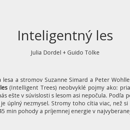
Inteligentný les
Julia Dordel + Guido Tölke
 lesa a stromov Suzanne Simard a Peter Wohlleb
les
(Intelligent Trees) neobvyklé pojmy ako: pria
ás ešte v súvislosti s lesom asi nepočula. Podľa
" je úplný nezmysel. Stromy toho cítia viac, než s
i 45 min pohody a príjemnej energie v najvyberanej