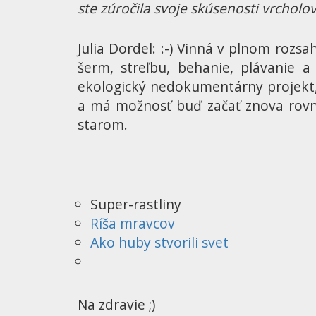
ste zúročila svoje skúsenosti vrchol
Julia Dordel: :-) Vinná v plnom rozsa
šerm, streľbu, behanie, plávanie 
ekologický nedokumentárny projekt, 
a má možnosť buď začať znova rovna
starom.
Super-rastliny
Ríša mravcov
Ako huby stvorili svet
Na zdravie ;)