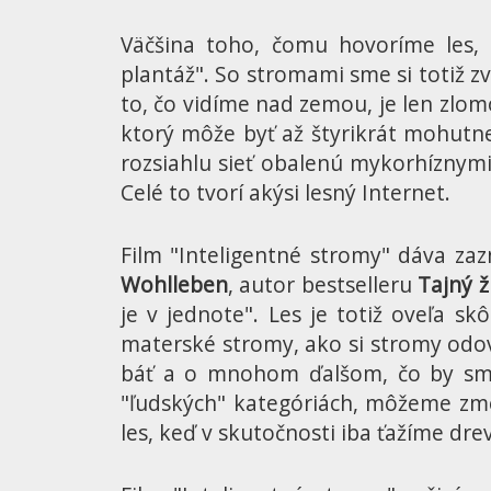
Väčšina toho, čomu hovoríme les, 
plantáž". So stromami sme si totiž z
to, čo vidíme nad zemou, je len zlo
ktorý môže byť až štyrikrát mohutn
rozsiahlu sieť obalenú mykorhíznymi
Celé to tvorí akýsi lesný Internet.
Film "Inteligentné stromy" dáva za
Wohlleben
, autor bestselleru
Tajný 
je v jednote". Les je totiž oveľa 
materské stromy, ako si stromy odov
báť a o mnohom ďalšom, čo by sme 
"ľudských" kategóriách, môžeme zmen
les, keď v skutočnosti iba ťažíme dre