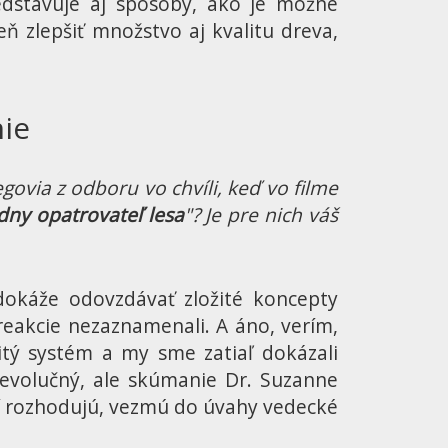
redstavuje aj spôsoby, ako je možné
ň zlepšiť množstvo aj kvalitu dreva,
nie
govia z odboru vo chvíli, keď vo filme
adny opatrovateľ lesa
"? Je pre nich váš
a dokáže odovzdávať zložité koncepty
 reakcie nezaznamenali. A áno, verím,
ožitý systém a my sme zatiaľ dokázali
revolučný, ale skúmanie Dr. Suzanne
orí rozhodujú, vezmú do úvahy vedecké