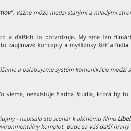
omov"
. Vážne môže medzi starými a mladými str
d a ďalších to potvrdzuje. My sme len filmári
eto zaujímavé koncepty a myšlienky šíriť a ľudia
úšame a oslabujeme systém komunikácie medzi st
 Čo vieme, neexistuje žiadna štúdia, ktorá by to
záujmy - napísala ste scenár k akčnému filmu
Libel
 environmentálny komplot. Bude sa váš ďalší hraný