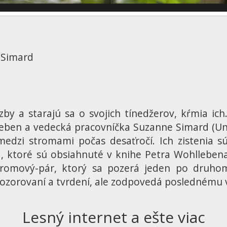
 Simard
y a starajú sa o svojich tínedžerov, kŕmia ich. 
eben a vedecká pracovníčka Suzanne Simard (Univ
edzi stromami počas desaťročí. Ich zistenia s
 ktoré sú obsiahnuté v knihe Petra Wohllebena,
tromový-pár, ktorý sa pozerá jeden po druho
ozorovaní a tvrdení, ale zodpovedá poslednému v
Lesný internet a ešte viac