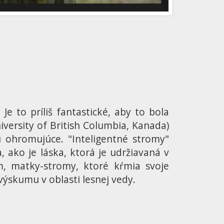
Je to príliš fantastické, aby to bola
ersity of British Columbia, Kanada)
ú ohromujúce. "Inteligentné stromy"
 ako je láska, ktorá je udržiavaná v
m, matky-stromy, ktoré kŕmia svoje
ýskumu v oblasti lesnej vedy.