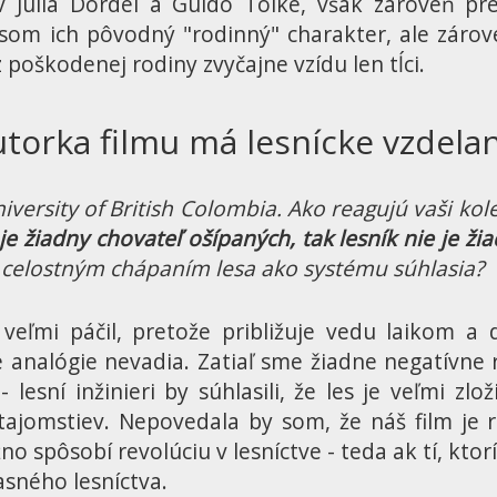
ov Julia Dordel a Guido Tölke, však zároveň p
om ich pôvodný "rodinný" charakter, ale zárove
poškodenej rodiny zvyčajne vzídu len tĺci.
torka filmu má lesnícke vzdela
versity of British Colombia. Ako reagujú vaši kole
je žiadny chovateľ ošípaných, tak lesník nie je ži
 s celostným chápaním lesa ako systému súhlasia?
m veľmi páčil, pretože približuje vedu laikom 
é analógie nevadia. Zatiaľ sme žiadne negatívne
lesní inžinieri by súhlasili, že les je veľmi zl
tajomstiev. Nepovedala by som, že náš film je 
no spôsobí revolúciu v lesníctve - teda ak tí, kt
sného lesníctva.