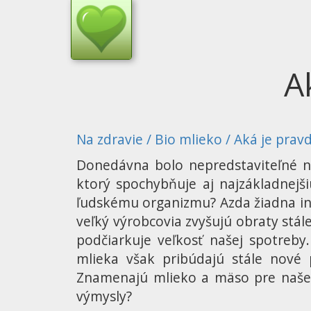
A
Na zdravie
/
Bio mlieko
/
Aká je prav
Donedávna bolo nepredstaviteľné nep
ktorý spochybňuje aj najzákladnejš
ľudskému organizmu? Azda žiadna i
veľký výrobcovia zvyšujú obraty stá
podčiarkuje veľkosť našej spotreb
mlieka však pribúdajú stále nové 
Znamenajú mlieko a mäso pre naše 
výmysly?