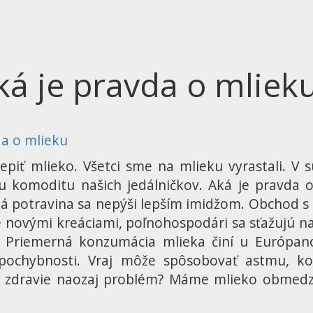
ká je pravda o mlieku
da o mlieku
iť mlieko. Všetci sme na mlieku vyrastali. V s
iu komoditu našich jedálničkov. Aká je pravda 
ná potravina sa nepýši lepším imidžom. Obchod 
le novými kreáciami, poľnohospodári sa sťažujú n
y. Priemerná konzumácia mlieka činí u Európano
pochybnosti. Vraj môže spôsobovať astmu, ko
zdravie naozaj problém? Máme mlieko obmedziť 