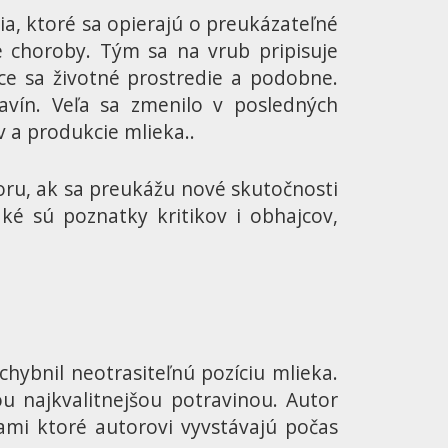
ia, ktoré sa opierajú o preukázateľné
né choroby. Tým sa na vrub pripisuje
júce sa životné prostredie a podobne.
avín. Veľa sa zmenilo v posledných
v a produkcie mlieka..
zoru, ak sa preukážu nové skutočnosti
é sú poznatky kritikov i obhajcov,
hybnil neotrasiteľnú pozíciu mlieka.
ou najkvalitnejšou potravinou. Autor
ami ktoré autorovi vyvstávajú počas