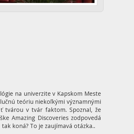
oológie na univerzite v Kapskom Meste
volučnú teóriu niekoľkými významnými
ť tvárou v tvár faktom. Spoznal, že
náške Amazing Discoveries zodpovedá
 tak koná? To je zaujímavá otázka..