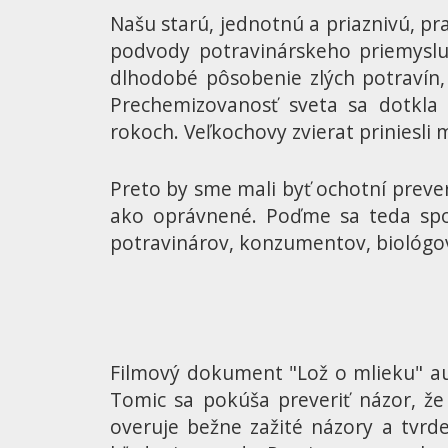
Našu starú, jednotnú a priaznivú, pr
podvody potravinárskeho priemyslu. 
dlhodobé pôsobenie zlých potravín, z
Prechemizovanosť sveta sa dotkla 
rokoch. Veľkochovy zvierat priniesli
Preto by sme mali byť ochotní prever
ako oprávnené. Poďme sa teda spol
potravinárov, konzumentov, biológov
Filmový dokument "Lož o mlieku" aut
Tomic sa pokúša preveriť názor, že 
overuje bežne zažité názory a tvrd