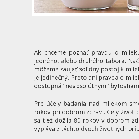
Ak chceme poznať pravdu o mlieku
jedného, alebo druhého tábora. Na
môžeme zaujať solídny postoj k mlieku
je jedinečný. Preto ani pravda o mlie
dostupná "neabsolútnym" bytostiam.
Pre účely bádania nad mliekom sme 
rokov pri dobrom zdraví. Celý život 
sa tiež dožila 80 rokov v dobrom zd
vyplýva z týchto dvoch životných prí