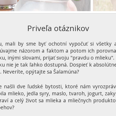
Priveľa otáznikov
, mali by sme byť ochotní vypočuť si všetky 
čúvajme názorom a faktom a potom ich porovnaj
, inými slovami, prijať svoju "pravdu o mlieku". 
ku nie je tak ľahko dostupná. Dospieť k absolútnej 
 Neveríte, opýtajte sa Šalamúna?
našli dve ľudské bytosti, ktoré nám vyrozprával
pila mlieko, jedla syry, maslo, tvaroh, jogurt, z
raví a celý život sa mlieka a mliečnych produkt
behov?