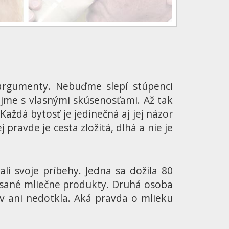
argumenty. Nebuďme slepí stúpenci
me s vlasnými skúsenosťami. Až tak
Každá bytosť je jedinečná aj jej názor
pravde je cesta zložitá, dlhá a nie je
i svoje príbehy. Jedna sa dožila 80
akysané mliečne produkty. Druhá osoba
ov ani nedotkla. Aká pravda o mlieku