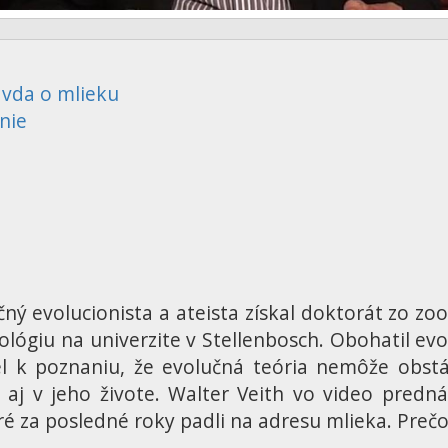
avda o mlieku
nie
očný evolucionista a ateista získal doktorát zo z
oológiu na univerzite v Stellenbosch. Obohatil e
l k poznaniu, že evolučná teória nemôže obstá
 aj v jeho živote. Walter Veith vo video pred
ré za posledné roky padli na adresu mlieka. Prečo