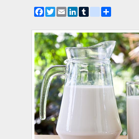
Facebook
Twitter
Email
LinkedIn
Tumblr
blogger_post
Share