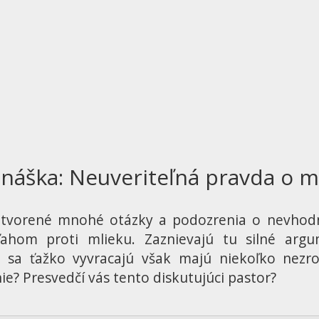
náška: Neuveriteľná pravda o m
otvorené mnohé otázky a podozrenia o nevhodn
ahom proti mlieku. Zaznievajú tu silné argum
sa ťažko vyvracajú však majú niekoľko nezro
e? Presvedčí vás tento diskutujúci pastor?