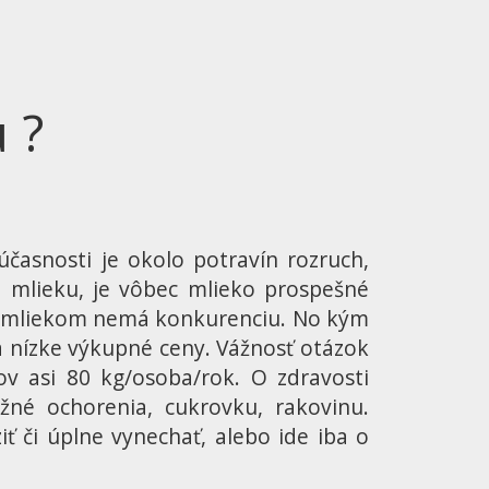
 ?
účasnosti je okolo potravín rozruch,
o mlieku, je vôbec mlieko prospešné
s mliekom nemá konkurenciu. No kým
a nízke výkupné ceny. Vážnosť otázok
v asi 80 kg/osoba/rok. O zdravosti
žné ochorenia, cukrovku, rakovinu.
či úplne vynechať, alebo ide iba o