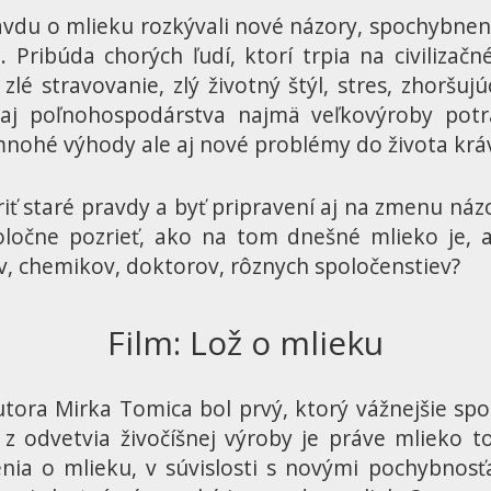
avdu o mlieku rozkývali nové názory, spochybnen
Pribúda chorých ľudí, ktorí trpia na civilizač
lé stravovanie, zlý životný štýl, stres, zhoršu
aj poľnohospodárstva najmä veľkovýroby potr
 mnohé výhody ale aj nové problémy do života krá
iť staré pravdy a byť pripravení aj na zmenu ná
očne pozrieť, ako na tom dnešné mlieko je, ak
, chemikov, doktorov, rôznych spoločenstiev?
Film: Lož o mlieku
ora Mirka Tomica bol prvý, ktorý vážnejšie spoc
z odvetvia živočíšnej výroby je práve mlieko t
enia o mlieku, v súvislosti s novými pochybnosť