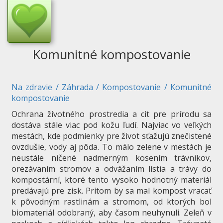
Komunitné kompostovanie
Na zdravie
/
Záhrada
/
Kompostovanie
/
Komunitné
kompostovanie
Ochrana životného prostredia a cit pre prírodu sa
dostáva stále viac pod kožu ľudí. Najviac vo veľkých
mestách, kde podmienky pre život sťažujú znečistené
ovzdušie, vody aj pôda. To málo zelene v mestách je
neustále ničené nadmerným kosením trávnikov,
orezávaním stromov a odvážaním lístia a trávy do
kompostární, ktoré tento vysoko hodnotný materiál
predávajú pre zisk. Pritom by sa mal kompost vracať
k pôvodným rastlinám a stromom, od ktorých bol
biomateriál odobraný, aby časom neuhynuli. Zeleň v