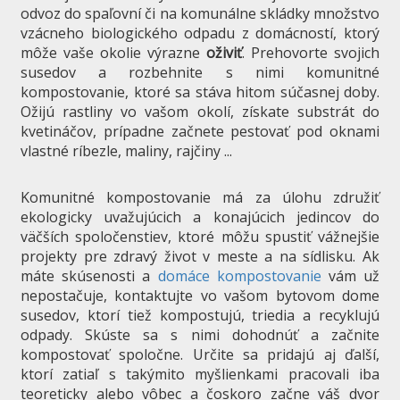
odvoz do spaľovní či na komunálne skládky množstvo
vzácneho biologického odpadu z domácností, ktorý
môže vaše okolie výrazne
oživiť
. Prehovorte svojich
susedov a rozbehnite s nimi komunitné
kompostovanie, ktoré sa stáva hitom súčasnej doby.
Ožijú rastliny vo vašom okolí, získate substrát do
kvetináčov, prípadne začnete pestovať pod oknami
vlastné ríbezle, maliny, rajčiny ...
Komunitné kompostovanie má za úlohu združiť
ekologicky uvažujúcich a konajúcich jedincov do
väčších spoločenstiev, ktoré môžu spustiť vážnejšie
projekty pre zdravý život v meste a na sídlisku. Ak
máte skúsenosti a
domáce kompostovanie
vám už
nepostačuje, kontaktujte vo vašom bytovom dome
susedov, ktorí tiež kompostujú, triedia a recyklujú
odpady. Skúste sa s nimi dohodnúť a začnite
kompostovať spoločne. Určite sa pridajú aj ďalší,
ktorí zatiaľ s takýmito myšlienkami pracovali iba
teoreticky alebo vôbec a čoskoro začne váš dvor