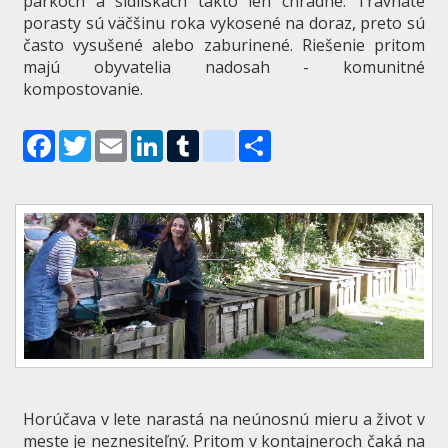
parkoch a sídliskách takto len chradne. Trávnaté
porasty sú väčšinu roka vykosené na doraz, preto sú
často vysušené alebo zaburinené. Riešenie pritom
majú obyvatelia nadosah - komunitné
kompostovanie.
Facebook
Twitter
Email
LinkedIn
Tumblr
blogger_post
Share
Horúčava v lete narastá na neúnosnú mieru a život v
meste je neznesiteľný. Pritom v kontajneroch čaká na