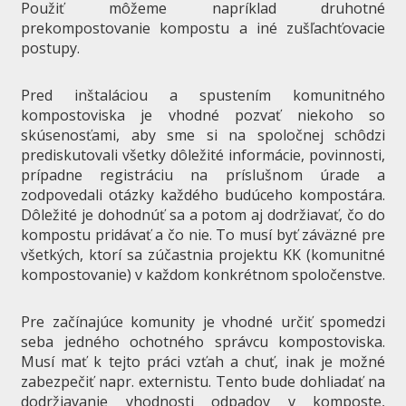
Použiť môžeme napríklad druhotné
prekompostovanie kompostu a iné zušľachťovacie
postupy.
Pred inštaláciou a spustením komunitného
kompostoviska je vhodné pozvať niekoho so
skúsenosťami, aby sme si na spoločnej schôdzi
prediskutovali všetky dôležité informácie, povinnosti,
prípadne registráciu na príslušnom úrade a
zodpovedali otázky každého budúceho kompostára.
Dôležité je dohodnúť sa a potom aj dodržiavať, čo do
kompostu pridávať a čo nie. To musí byť záväzné pre
všetkých, ktorí sa zúčastnia projektu KK (komunitné
kompostovanie) v každom konkrétnom spoločenstve.
Pre začínajúce komunity je vhodné určiť spomedzi
seba jedného ochotného správcu kompostoviska.
Musí mať k tejto práci vzťah a chuť, inak je možné
zabezpečiť napr. externistu. Tento bude dohliadať na
dodržiavanie vhodnosti odpadov v komposte,