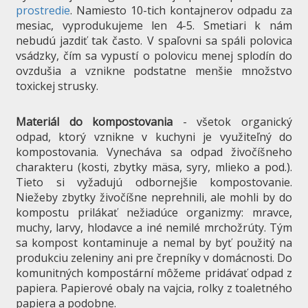
prostredie
. Namiesto 10-tich kontajnerov odpadu za
mesiac, vyprodukujeme len 4-5. Smetiari k nám
nebudú jazdiť tak často. V spaľovni sa spáli polovica
vsádzky, čím sa vypustí o polovicu menej splodín do
ovzdušia a vznikne podstatne menšie množstvo
toxickej strusky.
Materiál do kompostovania
- všetok organický
odpad, ktorý vznikne v kuchyni je využiteľný do
kompostovania. Vynecháva sa odpad živočíšneho
charakteru (kosti, zbytky mäsa, syry, mlieko a pod.).
Tieto si vyžadujú odbornejšie kompostovanie.
Niežeby zbytky živočíšne neprehnili, ale mohli by do
kompostu prilákať nežiadúce organizmy: mravce,
muchy, larvy, hlodavce a iné nemilé mrchožrúty. Tým
sa kompost kontaminuje a nemal by byť použitý na
produkciu zeleniny ani pre črepníky v domácnosti. Do
komunitných kompostární môžeme pridávať odpad z
papiera. Papierové obaly na vajcia, rolky z toaletného
papiera a podobne.