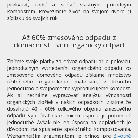
prekvitať, rodiť a voňať vlastným prírodným
kompostom. Prevezmete život na svojom dvore či
sídlisku do svojich rúk.
Až 60% zmesového odpadu z
domácností tvorí organický odpad
Znížme svoje platby za odvoz odpadu až o polovicu.
Jednoduchým vytriedením organického odpadu zo
zmesového domového odpadu získame množstvo
užitočného organického materiálu, z ktorého
jednoducho a svojpomocne vyprodukujeme kompost.
Ak si necháme vypracovať analýzu výnosnosti
organických zložiek v našich odpadkoch, zistíme že
dosahujú
40 - 60% celkového objemu zmesového
odpadu
. Vypočítať ekonomickú úsporu je potom už
jednoduché. Avšak nie len úspora na poplatkoch je
dôvodom na spustenie spoločného kompostovania.
Významnejším argumentom je prínos pre
životné