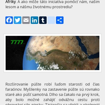
Afriky
. A ako môže táto iniciatíva pomôcť nám, našim
lesom a nášmu životnému prostrediu?
Facebook
Twitter
Email
LinkedIn
Tumblr
blogger_post
Share
Rozširovanie púšte robí ľuďom starosti od čias
faraónov. Myšlienky na zastavenie púšte sú rovnako
staré ako púšť samotná. Dlho sa čakalo na prvý krok,
aby bolo možné zahájiť odvážnu cestu proti
obrovskej sile piesku. Tisícročia sa vliekli a okolnosti