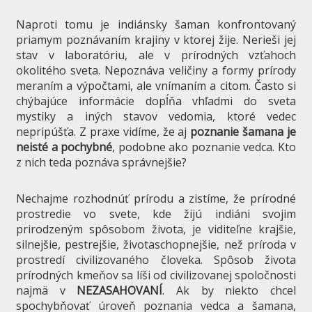
Naproti tomu je indiánsky šaman konfrontovaný
priamym poznávaním krajiny v ktorej žije. Nerieši jej
stav v laboratóriu, ale v prírodných vzťahoch
okolitého sveta. Nepoznáva veličiny a formy prírody
meraním a výpočtami, ale vnímaním a citom. Často si
chýbajúce informácie dopĺňa vhľadmi do sveta
mystiky a iných stavov vedomia, ktoré vedec
nepripúšťa. Z praxe vidíme, že aj
poznanie šamana je
neisté a pochybné
, podobne ako poznanie vedca. Kto
z nich teda poznáva správnejšie?
Nechajme rozhodnúť prírodu a zistíme, že prírodné
prostredie vo svete, kde žijú indiáni svojim
prirodzeným spôsobom života, je viditeľne krajšie,
silnejšie, pestrejšie, životaschopnejšie, než príroda v
prostredí civilizovaného človeka. Spôsob života
prírodných kmeňov sa líši od civilizovanej spoločnosti
najmä v
NEZASAHOVANÍ
. Ak by niekto chcel
spochybňovať úroveň poznania vedca a šamana,