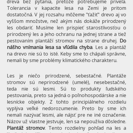
dreva bez pýtania, pretože potrebujeme priveľa.
Tolerancia v kapacite lesa na Zemi je pritom
dostatočná. V jej rozsahu môžeme "ťažiť" drevo aj vo
vyššom množstve, než akým nás dokáže prirodzený
les obdariť. Musíme len prispieť starostlivosťou o
prirodzený les a jeho ochranu na jednej strane a tiež
pestovaním plantáží stromov na strane druhej.
Do
nášho vnímania lesa sa vľúdila chyba
. Les a plantáž
na drevo nie sú to isté. Keby sme to chápali správne,
nemali by sme problémy klimatického charakteru.
Les je niečo prirodzené, sebestačné. Plantáže
stromov sú neprirodzené (umelé), nesebestačné,
teda nie sú lesmi. Sú to produkty ľudského
pestovania, preto sa jedná o poľnohospodárske a nie
lesnícke objekty. Z tohto principiálneho rozdielu
vyplýva veľké nedorozumenie. Preto by sme ich
nemali nazývať lesmi, ale nájsť pre ne iné označenie.
Názov už vlastne jestvuje, len sa nepoužíva dôsledne.
Plantáž stromov
. Tento rozdielny pohľad na les a