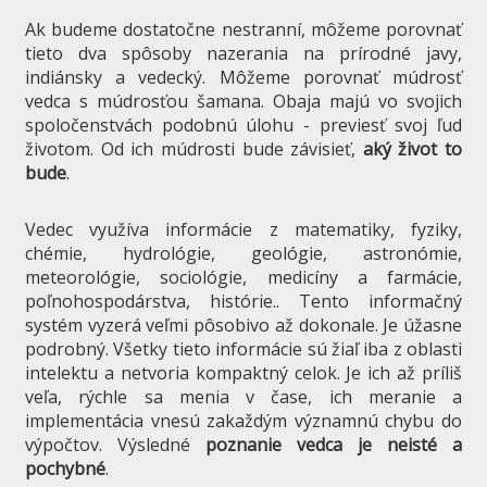
Ak budeme dostatočne nestranní, môžeme porovnať
tieto dva spôsoby nazerania na prírodné javy,
indiánsky a vedecký. Môžeme porovnať múdrosť
vedca s múdrosťou šamana. Obaja majú vo svojich
spoločenstvách podobnú úlohu - previesť svoj ľud
životom. Od ich múdrosti bude závisieť,
aký život to
bude
.
Vedec využíva informácie z matematiky, fyziky,
chémie, hydrológie, geológie, astronómie,
meteorológie, sociológie, medicíny a farmácie,
poľnohospodárstva, histórie.. Tento informačný
systém vyzerá veľmi pôsobivo až dokonale. Je úžasne
podrobný. Všetky tieto informácie sú žiaľ iba z oblasti
intelektu a netvoria kompaktný celok. Je ich až príliš
veľa, rýchle sa menia v čase, ich meranie a
implementácia vnesú zakaždým významnú chybu do
výpočtov. Výsledné
poznanie vedca je neisté a
pochybné
.