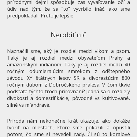
prírodnými dejmi spôsobuje zas vyvaľovanie očí a
údiv nad tým, že sa "to" vyvŕbilo ináč, ako sme
predpokladali. Preto je lepšie
Nerobiť nič
Naznačili sme, aký je rozdiel medzi vlkom a psom.
Taký je aj rozdiel medzi obyvateľom Prahy a
amazonským indiánom. Taký je aj rozdiel medzi 40
ročným odumierajúcim smrekom z odštepného
závodu XY štátnych lesov SR a divorastúcim 800
ročným dubom z Dobročského pralesa. V čom tkvie
podstata týchto troch prirovnaní? Jedná sa o rozdiely
divokosti a domestifikácie, pôvodné vs kultivované,
silné vs mľandravé.
Príroda nám nekonečne krát ukazuje, ako dokáže
tvoriť na miestach, ktoré sme pokazili a opustili
potom, čo sme si nevedeli rady. Či sú to koralové