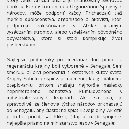
ktorý vedie Africká únia a je financovaný Svetovou
bankou, Európskou úniou a Organizáciou Spojených
národov, môže podporiť každý. Prichádzajú tiež
menšie spoločenstvá, organizácie a aktivisti, ktorí
podporujú zalesňovanie v Afrike priamym
vysádzaním stromov, alebo vzdelávaním pôvodného
obyvateľstva, ktoré si stále komplikuje život
pastierstvom.
Najlepšie podmienky pre medzinárodnú pomoc a
regeneráciu krajiny boli vytvorené v Senegale. Sem
smerujú aj prví pomocníci z ostatných kútov sveta.
Krajiny Sahelu prispievajú najmenej ku globálnemu
otepľovaniu, pritom znášajú najhoršie následky
neprimeraného bohatstva kumulovaného v
industrializovaných krajinách. Ako sa zdá, je
spravodlivé, že členovia týchto národov prichádzajú
do Senegalu, aby čiastočne splatili svoje dlhy. Ak cítiš
potrebu pridať sa, klikni, čítaj a nájdi spojenie,
najlepšie priamo na ministerstvo lesov v Senegale: