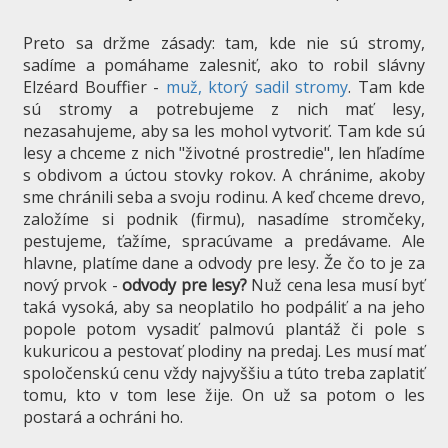
Preto sa držme zásady: tam, kde nie sú stromy,
sadíme a pomáhame zalesniť, ako to robil slávny
Elzéard Bouffier -
muž, ktorý sadil stromy
. Tam kde
sú stromy a potrebujeme z nich mať lesy,
nezasahujeme, aby sa les mohol vytvoriť. Tam kde sú
lesy a chceme z nich "životné prostredie", len hľadíme
s obdivom a úctou stovky rokov. A chránime, akoby
sme chránili seba a svoju rodinu. A keď chceme drevo,
založíme si podnik (firmu), nasadíme stromčeky,
pestujeme, ťažíme, spracúvame a predávame. Ale
hlavne, platíme dane a odvody pre lesy. Že čo to je za
nový prvok -
odvody pre lesy?
Nuž cena lesa musí byť
taká vysoká, aby sa neoplatilo ho podpáliť a na jeho
popole potom vysadiť palmovú plantáž či pole s
kukuricou a pestovať plodiny na predaj. Les musí mať
spoločenskú cenu vždy najvyššiu a túto treba zaplatiť
tomu, kto v tom lese žije. On už sa potom o les
postará a ochráni ho.