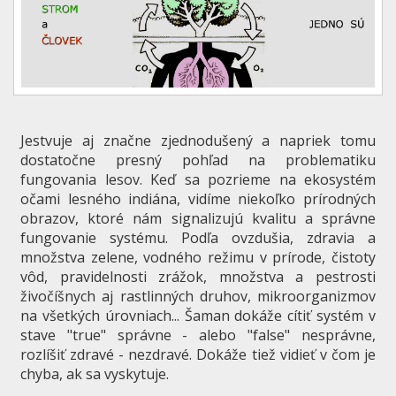
Jestvuje aj značne zjednodušený a napriek tomu
dostatočne presný pohľad na problematiku
fungovania lesov. Keď sa pozrieme na ekosystém
očami lesného indiána, vidíme niekoľko prírodných
obrazov, ktoré nám signalizujú kvalitu a správne
fungovanie systému. Podľa ovzdušia, zdravia a
množstva zelene, vodného režimu v prírode, čistoty
vôd, pravidelnosti zrážok, množstva a pestrosti
živočíšnych aj rastlinných druhov, mikroorganizmov
na všetkých úrovniach... Šaman dokáže cítiť systém v
stave "true" správne - alebo "false" nesprávne,
rozlíšiť zdravé - nezdravé. Dokáže tiež vidieť v čom je
chyba, ak sa vyskytuje.