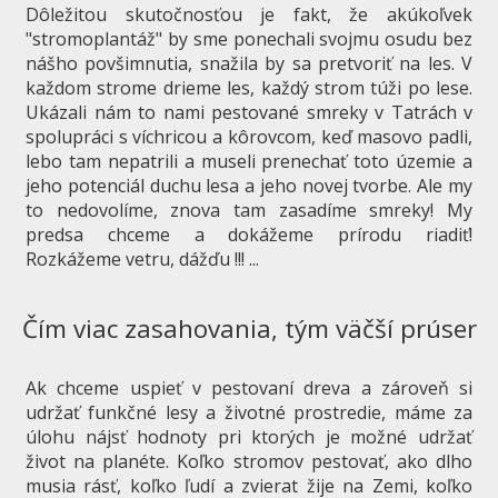
Dôležitou skutočnosťou je fakt, že akúkoľvek
"stromoplantáž" by sme ponechali svojmu osudu bez
nášho povšimnutia, snažila by sa pretvoriť na les. V
každom strome drieme les, každý strom túži po lese.
Ukázali nám to nami pestované smreky v Tatrách v
spolupráci s víchricou a kôrovcom, keď masovo padli,
lebo tam nepatrili a museli prenechať toto územie a
jeho potenciál duchu lesa a jeho novej tvorbe. Ale my
to nedovolíme, znova tam zasadíme smreky! My
predsa chceme a dokážeme prírodu riadiť!
Rozkážeme vetru, dážďu !!! ...
Čím viac zasahovania, tým väčší prúser
Ak chceme uspieť v pestovaní dreva a zároveň si
udržať funkčné lesy a životné prostredie, máme za
úlohu nájsť hodnoty pri ktorých je možné udržať
život na planéte. Koľko stromov pestovať, ako dlho
musia rásť, koľko ľudí a zvierat žije na Zemi, koľko