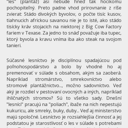
"les" (plantáž) asi nebude hneď tak hocikomu
pochopiteľný. Preto padne vhod prirovnanie z ríše
zvierat: Stádo divokých byvolov, o počte tisíc kusov,
tiahnucich africkou savanou nie je to isté, ako stádo
tisícky kráv stojacich na niektorej z Big Cow Factory
fariem v Texase. Za jedno to snáď považuje iba tupec,
ktorý byvola a kravu vníma iba ako steak na svojom
tanieri.
Súčasné lesníctvo je disciplínou spadajúcou pod
poľnohospodárstvo a bolo by vhodné ho aj
premenovať v súlade s obsahom, akým sa zaoberá.
Napríklad stromárstvo, smrekovníctvo alebo
stromové plantážnictvo..., možno sadovníctvo. Veď
aký je rozdiel v pestovaní ovocných a iných, napríklad
ihličnatých stromov? Sú to všetko sady. Dnešní
"lesníci" pracujú na "poliach", ibaže na nich nepestujú
kukuricu, ale smreky, buky, duby... Veď aj ministerstvo
majú spoločné. Lesníctvo je rozsiahlejšia činnosť a jej
podstatou je starostlivosť o les v súlade s potrebami