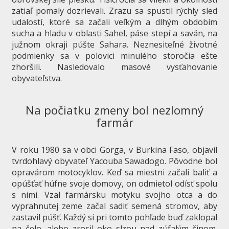
zatiaľ pomaly dozrievali. Zrazu sa spustil rýchly sled
udalostí, ktoré sa začali veľkým a dlhým obdobím
sucha a hladu v oblasti Sahel, páse stepí a saván, na
južnom okraji púšte Sahara. Neznesiteľné životné
podmienky sa v polovici minulého storočia ešte
zhoršili. Nasledovalo masové vysťahovanie
obyvateľstva.
Na počiatku zmeny bol nezlomný
farmár
V roku 1980 sa v obci Gorga, v Burkina Faso, objavil
tvrdohlavý obyvateľ Yacouba Sawadogo. Pôvodne bol
opravárom motocyklov. Keď sa miestni začali baliť a
opúšťať húfne svoje domovy, on odmietol odísť spolu
s nimi. Vzal farmársku motyku svojho otca a do
vyprahnutej zeme začal sadiť semená stromov, aby
zastavil púšť. Každý si pri tomto pohľade buď zaklopal
na čelo, alebo zrosil oko slzou nad zúfalým činom.