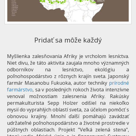
Pridať sa môže každý
Myšlienka zalesňovania Afriky je vrcholom lesníctva.
Niet divu, že táto aktivita zaujala mnoho významných
odborníkov na lesníctvo, ekológiu a
poľnohospodárstvo z rôznych krajín sveta. Japonský
farmár Masanobu Fukuoka, autor techniky
prírodné
farmárstvo
, sa v posledných rokoch života intenzívne
venoval možnostiam zalesnenia Afriky. Rakúsky
permakulturista Sepp Holzer odišiel na niekoľko
mysií do vyprahlých oblastí sveta, za účelom pomôcť s
obnovou krajiny. Mnohí ďalší pomáhajú zavádzať
udržateľné poľnohospodárstvo a životné prostredie v
púštnych oblastiach. Projekt "Veľká zelená stena",