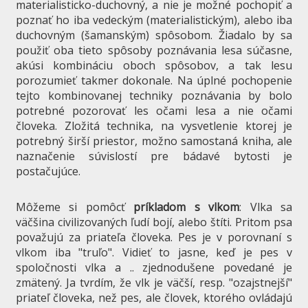
materialisticko-duchovný, a nie je možné pochopiť a
poznať ho iba vedeckým (materialistickým), alebo iba
duchovným (šamanským) spôsobom. Žiadalo by sa
použiť oba tieto spôsoby poznávania lesa súčasne,
akúsi kombináciu oboch spôsobov, a tak lesu
porozumieť takmer dokonale. Na úplné pochopenie
tejto kombinovanej techniky poznávania by bolo
potrebné pozorovať les očami lesa a nie očami
človeka. Zložitá technika, na vysvetlenie ktorej je
potrebný širší priestor, možno samostaná kniha, ale
naznačenie súvislostí pre bádavé bytosti je
postačujúce.
Môžeme si pomôcť
príkladom s vlkom
: Vlka sa
väčšina civilizovaných ľudí bojí, alebo štíti. Pritom psa
považujú za priateľa človeka. Pes je v porovnaní s
vlkom iba "truľo". Vidieť to jasne, keď je pes v
spoločnosti vlka a .. zjednodušene povedané je
zmätený. Ja tvrdím, že vlk je väčší, resp. "ozajstnejší"
priateľ človeka, než pes, ale človek, ktorého ovládajú