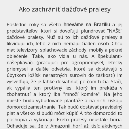
Ako zachrániť dažďové pralesy
Posledné roky sa všetci
hneváme na Brazíliu
a jej
predstaviteľov, ktorí si dovoľujú pľundrovať "NAŠE"
dažďové pralesy. Nuž sú to ich dažďové pralesy a
likvidujú ich, lebo z nich nemajú žiaden osoh. Chcú
mať televízory, splachovacie záchody, mobily a pekné
oblečenie. Také, ako vidia u nás. A špekulanti-
našepkávači (pracujúci pre agropriemysel, letecký
priemysel a ďalšie odvetvia, ktoré sa dostávajú s
úbytkom ložísk nerastných surovín do ťažkostí) im
vysvetľujú, že je ľahké dosiahnuť po čom túžia. Stačí,
ak vypália ten protivný les, ktorý im prekáža v
zbohatnutí a ktorý iba "množí komáre". Na jeho
mieste budú vybudované plantáže a na nich získajú
domordci zamestnanie. Tak budú dostávať pravidelný
plat a všetko si budú môcť kúpiť. A títo domorodci to
pochopia a vykonajú. Preto pralesy neustále horia.
Odhaduje sa, že v Amazonii horí až tisíc aktívnych