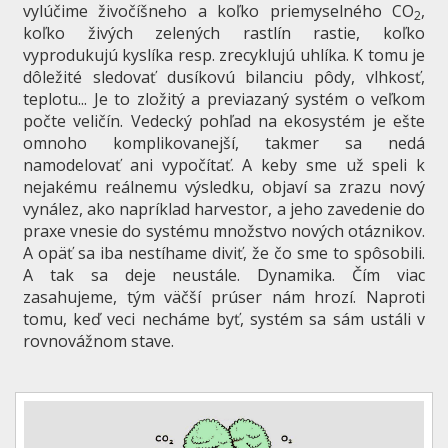
vylúčime živočíšneho a koľko priemyselného CO
,
2
koľko živých zelených rastlín rastie, koľko
vyprodukujú kyslíka resp. zrecyklujú uhlíka. K tomu je
dôležité sledovať dusíkovú bilanciu pôdy, vlhkosť,
teplotu... Je to zložitý a previazaný systém o veľkom
počte veličín. Vedecký pohľad na ekosystém je ešte
omnoho komplikovanejší, takmer sa nedá
namodelovať ani vypočítať. A keby sme už speli k
nejakému reálnemu výsledku, objaví sa zrazu nový
vynález, ako napríklad harvestor, a jeho zavedenie do
praxe vnesie do systému množstvo nových otáznikov.
A opäť sa iba nestíhame diviť, že čo sme to spôsobili.
A tak sa deje neustále. Dynamika. Čím viac
zasahujeme, tým väčší prúser nám hrozí. Naproti
tomu, keď veci necháme byť, systém sa sám ustáli v
rovnovážnom stave.