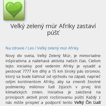
Veľký zelený múr Afriky zastaví
púšť
Na zdravie
/
Les
/
Veľký zelený múr Afriky
Nový div sveta, Veľký Zelený Múr, je mimoriadne
inšpiratívna a naliehavá aktivita našich čias. Cieľom
tejto iniciatívy pod vedením Afriky je vysadiť a
pestovať 7777 km dlhý a 15 km široký pás stromov,
ktorý sa bude tiahnuť od východu na západ, naprieč
celým kontinentom Afriky, aby sa zmenili životné
podmienky miliónov ľudí žijúcich v prvej línii
klimatických zmien. Iniciatíva je založená na
princípoch aktivít proti rozširovaniu púští. Každý z
nás môže prispieť a podporiť tento
Veľký Čin Ľudí