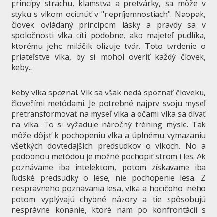
princípy strachu, klamstva a pretvárky, sa môže v
styku s vlkom ocitnúť v "nepríjemnostiach". Naopak,
človek ovládaný princípom lásky a pravdy sa v
spoločnosti vlka cíti podobne, ako majeteľ pudlíka,
ktorému jeho miláčik olizuje tvár. Toto tvrdenie o
priateľstve vlka, by si mohol overiť každý človek,
keby...
Keby vlka spoznal. Vlk sa však nedá spoznať človeku,
človečími metódami. Je potrebné najprv svoju myseľ
pretransformovať na myseľ vlka a očami vlka sa dívať
na vlka. To si vyžaduje náročný tréning mysle. Tak
môže dôjsť k pochopeniu vlka a úplnému vymazaniu
všetkých dovtedajších predsudkov o vlkoch. No a
podobnou metódou je možné pochopiť strom i les. Ak
poznávame iba intelektom, potom získavame iba
ľudské predsudky o lese, nie pochopenie lesa. Z
nesprávneho poznávania lesa, vlka a hocičoho iného
potom vyplývajú chybné názory a tie spôsobujú
nesprávne konanie, ktoré nám po konfrontácii s