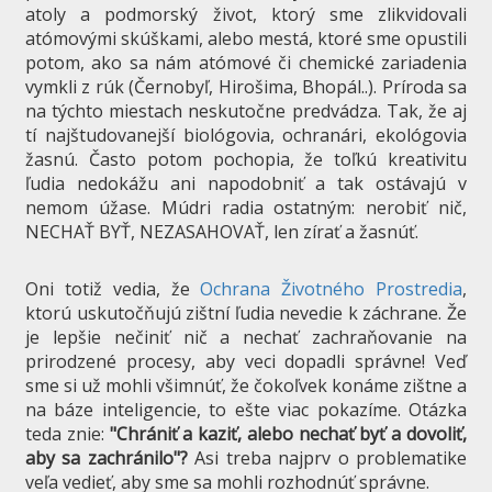
atoly a podmorský život, ktorý sme zlikvidovali
atómovými skúškami, alebo mestá, ktoré sme opustili
potom, ako sa nám atómové či chemické zariadenia
vymkli z rúk (Černobyľ, Hirošima, Bhopál..). Príroda sa
na týchto miestach neskutočne predvádza. Tak, že aj
tí najštudovanejší biológovia, ochranári, ekológovia
žasnú. Často potom pochopia, že toľkú kreativitu
ľudia nedokážu ani napodobniť a tak ostávajú v
nemom úžase. Múdri radia ostatným: nerobiť nič,
NECHAŤ BYŤ, NEZASAHOVAŤ, len zírať a žasnúť.
Oni totiž vedia, že
Ochrana Životného Prostredia
,
ktorú uskutočňujú zištní ľudia nevedie k záchrane. Že
je lepšie nečiniť nič a nechať zachraňovanie na
prirodzené procesy, aby veci dopadli správne! Veď
sme si už mohli všimnúť, že čokoľvek konáme zištne a
na báze inteligencie, to ešte viac pokazíme. Otázka
teda znie:
"Chrániť a kaziť, alebo nechať byť a dovoliť,
aby sa zachránilo"?
Asi treba najprv o problematike
veľa vedieť, aby sme sa mohli rozhodnúť správne.