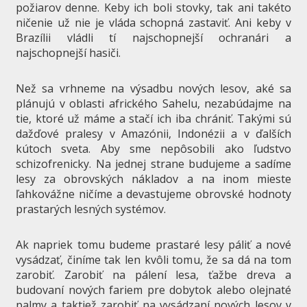
požiarov denne. Keby ich boli stovky, tak ani takéto
ničenie už nie je vláda schopná zastaviť. Ani keby v
Brazílii vládli tí najschopnejší ochranári a
najschopnejší hasiči.
Než sa vrhneme na výsadbu nových lesov, aké sa
plánujú v oblasti afrického Sahelu, nezabúdajme na
tie, ktoré už máme a stačí ich iba chrániť. Takými sú
dažďové pralesy v Amazónii, Indonézii a v ďalších
kútoch sveta. Aby sme nepôsobili ako ľudstvo
schizofrenicky. Na jednej strane budujeme a sadíme
lesy za obrovských nákladov a na inom mieste
ľahkovážne ničíme a devastujeme obrovské hodnoty
prastarých lesných systémov.
Ak napriek tomu budeme prastaré lesy páliť a nové
vysádzať, činíme tak len kvôli tomu, že sa dá na tom
zarobiť. Zarobiť na pálení lesa, ťažbe dreva a
budovaní nových fariem pre dobytok alebo olejnaté
palmy a taktiež zarobiť na vysádzaní nových lesov v