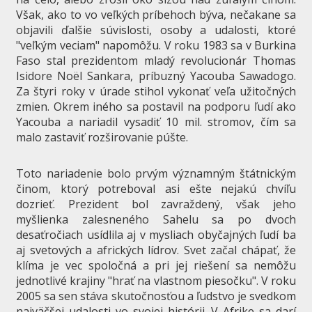
Však, ako to vo veľkých príbehoch býva, nečakane sa
objavili ďalšie súvislosti, osoby a udalosti, ktoré
"veľkým veciam" napomôžu. V roku 1983 sa v Burkina
Faso stal prezidentom mladý revolucionár Thomas
Isidore Noël Sankara, príbuzný Yacouba Sawadogo.
Za štyri roky v úrade stihol vykonať veľa užitočných
zmien. Okrem iného sa postavil na podporu ľudí ako
Yacouba a nariadil vysadiť 10 mil. stromov, čím sa
malo zastaviť rozširovanie púšte.
Toto nariadenie bolo prvým významným štátnickým
činom, ktorý potreboval asi ešte nejakú chvíľu
dozrieť. Prezident bol zavraždený, však jeho
myšlienka zalesneného Sahelu sa po dvoch
desaťročiach usídlila aj v mysliach obyčajných ľudí ba
aj svetových a afrických lídrov. Svet začal chápať, že
klíma je vec spoločná a pri jej riešení sa nemôžu
jednotlivé krajiny "hrať na vlastnom piesočku". V roku
2005 sa sen stáva skutočnosťou a ľudstvo je svedkom
najväčšej udalosti vo svojej histórii. V Afrike sa darí