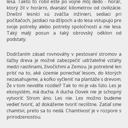
lesa. Takto to robil ešte po vojne môj dedo - horár,
ktorý žil v horárni, dvanásť kilometrov od civilizácie.
Dnešní lesníci sú zväčša inžinieri, sediaci pri
počítačoch, jazdiaci na džípoch a do lesa vstupujú pre
svoje potreby alebo potreby spoločnosti a nie lesa.
Taký malý posun a taký obrovský odklon od
podstaty.
Dodržaním zásad rovnováhy v pestovaní stromov a
ťažby dreva je možné zabezpečiť udržateľné vzťahy
medzi rastlinami, živočíchmi a Zemou. Je potrebné len
prísť na to, aké územie ponechať lesom, do ktorých
nezasahujeme, a koľko vyčleniť na plantáže s drevom.
Že v tom nevidíte rozdiel? Tak to mi je vás ľúto. Les je
ekosystém, má ducha. A ducha človek nie je schopný
vytvoriť. Strom áno. Les nie. Les možno budeme
vedieť tvoriť, až dokážeme tvoriť nezištne. Zatiaľ sme
chamtiví, preto sa to nedá. Chamtivosť je v rozpore s
prirodzenosťou.