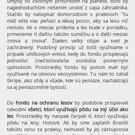
úmysly so životným prostredím na planéte, bolo by
najjednoduchším riešením urobiť z capa záhradníka.
Stačilo by našepkať domorodcom v pralesoch: "tu
máš ešte viac peňazí a dávaj pozor, aby sa lesu nič
nestalo. Ak o mesiac prídeme a les bude v poriadku,
prinesieme ti ďalšiu takúto sumičku a o ďalší mesiac
znova a znova". Žiaden veľký objav a svet je
zachránený. Podobný princíp už totiž využívame v
prípade uhlíkových emisií, kedy do fondu prispievajú
jednotliví znečisťovatelia ovzdušia pomerným
spôsobom. Prostriedky fondu by potom mali byť
využívané na obnovu ekosystémov. Tu nám to zatiaľ
škrípe, ako vždy a všade, kde sú peniaze, nachádzajú
sa aj peniazomilné bytosti.
Do
fondu na ochranu lesov
by podobne prispievali
odvodmi
všetci, ktorí využívajú pôdu na iný účel ako
les
. Prostriedky by naopak čerpali tí, ktorí využívajú
pôdu na lesy. Hotové. Ak by sme zaplatili Brazílii
takúto cenu za pralesy, nemuseli by jej zástupcovia