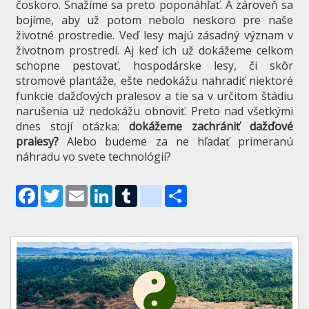
čoskoro. Snažíme sa preto poponáhľať. A zároveň sa
bojíme, aby už potom nebolo neskoro pre naše
životné prostredie. Veď lesy majú zásadný význam v
životnom prostredí. Aj keď ich už dokážeme celkom
schopne pestovať, hospodárske lesy, či skôr
stromové plantáže, ešte nedokážu nahradiť niektoré
funkcie dažďových pralesov a tie sa v určitom štádiu
narušenia už nedokážu obnoviť. Preto nad všetkými
dnes stojí otázka:
dokážeme zachrániť dažďové
pralesy?
Alebo budeme za ne hľadať primeranú
náhradu vo svete technológií?
Facebook
Twitter
Email
LinkedIn
Tumblr
blogger_post
Share