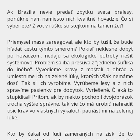
Ak Brazília nevie predať zbytku sveta pralesy,
ponúkne nám namiesto nich kvalitné hovädzie. Čo si
vyberiete? Život v rúške so stejkom na tanieri že?!
Priemysel mäsa zareagoval, ale kto by tušil, že bude
hľadať cestu týmto smerom? Pokiaľ neklesne dopyt
po hovädzom, nedajú sa ekologické potreby riešiť
systémovo. Problém sa iba presúva z "jedného šuflíka
do iného". Vyvedieme kravy z maštalí a ohrád a
umiestnime ich na zelené lúky, ktorých však nemáme
dosť. Tak si ich vyrobíme. Vyrúbeme lesy a z nich
spravíme pasienky pre dobytok. Vyriešené. Ó aká to
stupidita!!! Pritom, ak by niekto pochopil dvojobrázok
trocha vyššie správne, tak vie čo má urobiť: nahradiť
tisíc kráv vo vlastných výkaloch pätnástimi na zelenej
lúke.
Kto by čakal od ľudí zameraných na zisk, že to