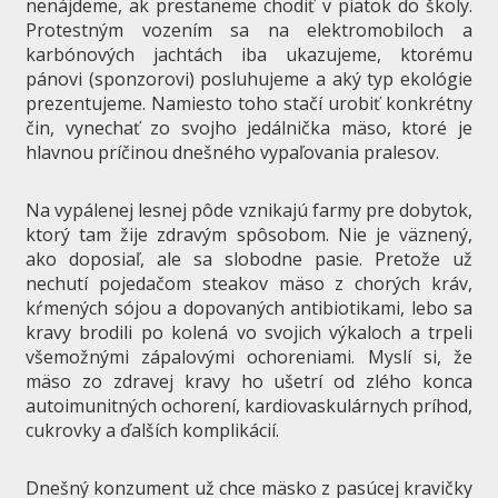
nenájdeme, ak prestaneme chodiť v piatok do školy.
Protestným vozením sa na elektromobiloch a
karbónových jachtách iba ukazujeme, ktorému
pánovi (sponzorovi) posluhujeme a aký typ ekológie
prezentujeme. Namiesto toho stačí urobiť konkrétny
čin, vynechať zo svojho jedálnička mäso, ktoré je
hlavnou príčinou dnešného vypaľovania pralesov.
Na vypálenej lesnej pôde vznikajú farmy pre dobytok,
ktorý tam žije zdravým spôsobom. Nie je väznený,
ako doposiaľ, ale sa slobodne pasie. Pretože už
nechutí pojedačom steakov mäso z chorých kráv,
kŕmených sójou a dopovaných antibiotikami, lebo sa
kravy brodili po kolená vo svojich výkaloch a trpeli
všemožnými zápalovými ochoreniami. Myslí si, že
mäso zo zdravej kravy ho ušetrí od zlého konca
autoimunitných ochorení, kardiovaskulárnych príhod,
cukrovky a ďalších komplikácií.
Dnešný konzument už chce mäsko z pasúcej kravičky