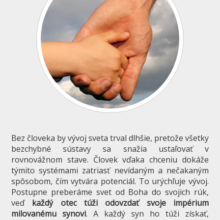
Bez človeka by vývoj sveta trval dlhšie, pretože všetky
bezchybné sústavy sa snažia ustaľovať v
rovnovážnom stave. Človek vďaka chceniu dokáže
týmito systémami zatriasť nevídaným a nečakaným
spôsobom, čím vytvára potenciál. To urýchľuje vývoj.
Postupne preberáme svet od Boha do svojich rúk,
veď
každý otec túži odovzdať svoje impérium
milovanému synovi
. A každý syn ho túži získať,