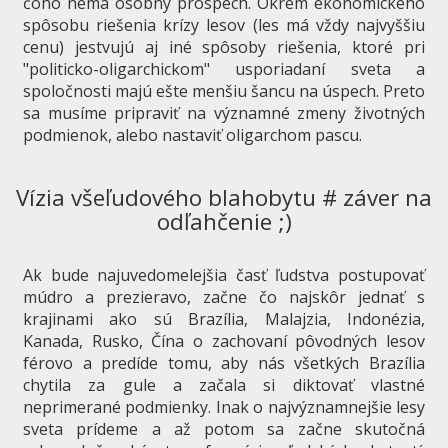
čoho nemá osobný prospech. Okrem ekonomického
spôsobu riešenia krízy lesov (les má vždy najvyššiu
cenu) jestvujú aj iné spôsoby riešenia, ktoré pri
"politicko-oligarchickom" usporiadaní sveta a
spoločnosti majú ešte menšiu šancu na úspech. Preto
sa musíme pripraviť na významné zmeny životných
podmienok, alebo nastaviť oligarchom pascu.
Vízia všeľudového blahobytu # záver na
odľahčenie ;)
Ak bude najuvedomelejšia časť ľudstva postupovať
múdro a prezieravo, začne čo najskôr jednať s
krajinami ako sú Brazília, Malajzia, Indonézia,
Kanada, Rusko, Čína o zachovaní pôvodných lesov
férovo a predíde tomu, aby nás všetkých Brazília
chytila za gule a začala si diktovať vlastné
neprimerané podmienky. Inak o najvýznamnejšie lesy
sveta prídeme a až potom sa začne skutočná