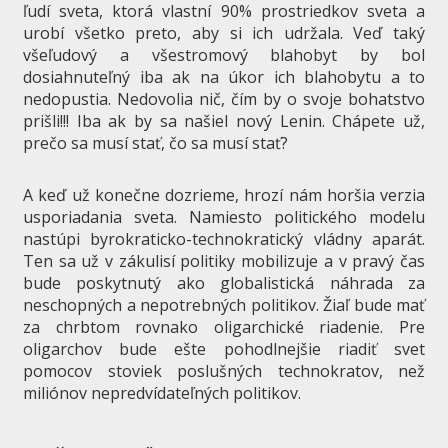
ľudí sveta, ktorá vlastní 90% prostriedkov sveta a
urobí všetko preto, aby si ich udržala. Veď taký
všeľudový a všestromový blahobyt by bol
dosiahnuteľný iba ak na úkor ich blahobytu a to
nedopustia. Nedovolia nič, čím by o svoje bohatstvo
prišli!!! Iba ak by sa našiel nový Lenin. Chápete už,
prečo sa musí stať, čo sa musí stať?
A keď už konečne dozrieme, hrozí nám horšia verzia
usporiadania sveta. Namiesto politického modelu
nastúpi byrokraticko-technokratický vládny aparát.
Ten sa už v zákulisí politiky mobilizuje a v pravý čas
bude poskytnutý ako globalistická náhrada za
neschopných a nepotrebných politikov. Žiaľ bude mať
za chrbtom rovnako oligarchické riadenie. Pre
oligarchov bude ešte pohodlnejšie riadiť svet
pomocov stoviek poslušných technokratov, než
miliónov nepredvídateľných politikov.