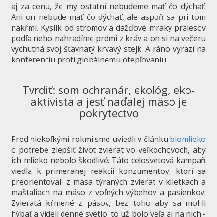
aj za cenu, že my ostatní nebudeme mať čo dýchať.
Ani on nebude mať čo dýchať, ale aspoň sa pri tom
nakŕmi. Kyslík od stromov a dažďové mraky pralesov
podľa neho nahradíme prdmi z kráv a on si na večeru
vychutná svoj šťavnatý krvavý stejk. A ráno vyrazí na
konferenciu proti globálnemu otepľovaniu.
Tvrdiť: som ochranár, ekológ, eko-
aktivista a jesť naďalej mäso je
pokrytectvo
Pred niekoľkými rokmi sme uviedli v článku
biomlieko
o potrebe zlepšiť život zvierat vo veľkochovoch, aby
ich mlieko nebolo škodlivé. Táto celosvetová kampaň
viedla k primeranej reakcii konzumentov, ktorí sa
preorientovali z mäsa týraných zvierat v klietkach a
maštaliach na mäso z voľných výbehov a pasienkov.
Zvieratá kŕmené z pásov, bez toho aby sa mohli
hýbať a videli denné svetlo, to už bolo veľa aj na nich -