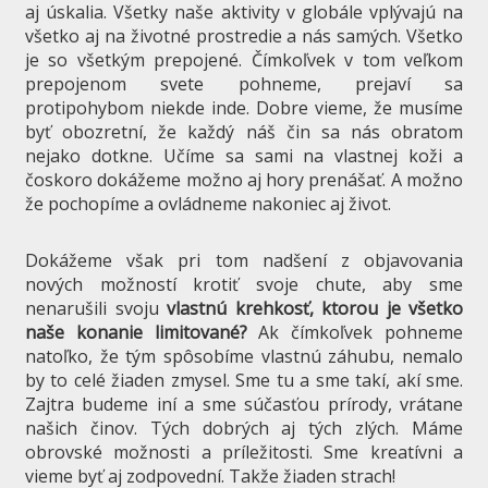
aj úskalia. Všetky naše aktivity v globále vplývajú na
všetko aj na životné prostredie a nás samých. Všetko
je so všetkým prepojené. Čímkoľvek v tom veľkom
prepojenom svete pohneme, prejaví sa
protipohybom niekde inde. Dobre vieme, že musíme
byť obozretní, že každý náš čin sa nás obratom
nejako dotkne. Učíme sa sami na vlastnej koži a
čoskoro dokážeme možno aj hory prenášať. A možno
že pochopíme a ovládneme nakoniec aj život.
Dokážeme však pri tom nadšení z objavovania
nových možností krotiť svoje chute, aby sme
nenarušili svoju
vlastnú krehkosť, ktorou je všetko
naše konanie limitované?
Ak čímkoľvek pohneme
natoľko, že tým spôsobíme vlastnú záhubu, nemalo
by to celé žiaden zmysel. Sme tu a sme takí, akí sme.
Zajtra budeme iní a sme súčasťou prírody, vrátane
našich činov. Tých dobrých aj tých zlých. Máme
obrovské možnosti a príležitosti. Sme kreatívni a
vieme byť aj zodpovední. Takže žiaden strach!