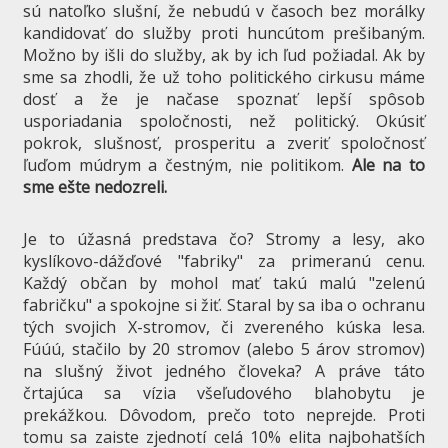
sú natoľko slušní, že nebudú v časoch bez morálky
kandidovať do služby proti huncútom prešibaným.
Možno by išli do služby, ak by ich ľud požiadal. Ak by
sme sa zhodli, že už toho politického cirkusu máme
dosť a že je načase spoznať lepší spôsob
usporiadania spoločnosti, než politický. Okúsiť
pokrok, slušnosť, prosperitu a zveriť spoločnosť
ľuďom múdrym a čestným, nie politikom.
Ale na to
sme ešte nedozreli.
Je to úžasná predstava čo? Stromy a lesy, ako
kyslíkovo-dážďové "fabriky" za primeranú cenu.
Každý občan by mohol mať takú malú "zelenú
fabričku" a spokojne si žiť. Staral by sa iba o ochranu
tých svojich X-stromov, či zvereného kúska lesa.
Fúúú, stačilo by 20 stromov (alebo 5 árov stromov)
na slušný život jedného človeka? A práve táto
črtajúca sa vízia všeľudového blahobytu je
prekážkou. Dôvodom, prečo toto neprejde. Proti
tomu sa zaiste zjednotí celá 10% elita najbohatších