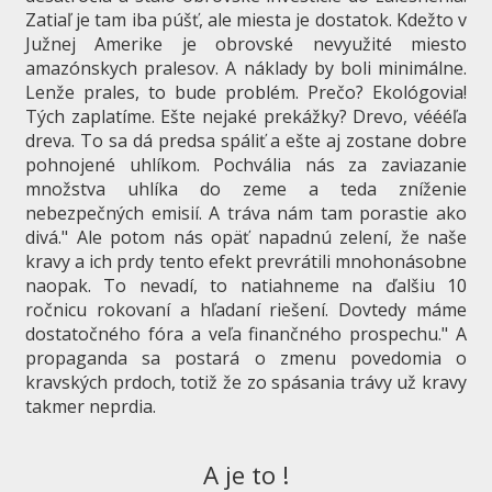
Zatiaľ je tam iba púšť, ale miesta je dostatok. Kdežto v
Južnej Amerike je obrovské nevyužité miesto
amazónskych pralesov. A náklady by boli minimálne.
Lenže prales, to bude problém. Prečo? Ekológovia!
Tých zaplatíme. Ešte nejaké prekážky? Drevo, véééľa
dreva. To sa dá predsa spáliť a ešte aj zostane dobre
pohnojené uhlíkom. Pochvália nás za zaviazanie
množstva uhlíka do zeme a teda zníženie
nebezpečných emisií. A tráva nám tam porastie ako
divá." Ale potom nás opäť napadnú zelení, že naše
kravy a ich prdy tento efekt prevrátili mnohonásobne
naopak. To nevadí, to natiahneme na ďalšiu 10
ročnicu rokovaní a hľadaní riešení. Dovtedy máme
dostatočného fóra a veľa finančného prospechu." A
propaganda sa postará o zmenu povedomia o
kravských prdoch, totiž že zo spásania trávy už kravy
takmer neprdia.
A je to !