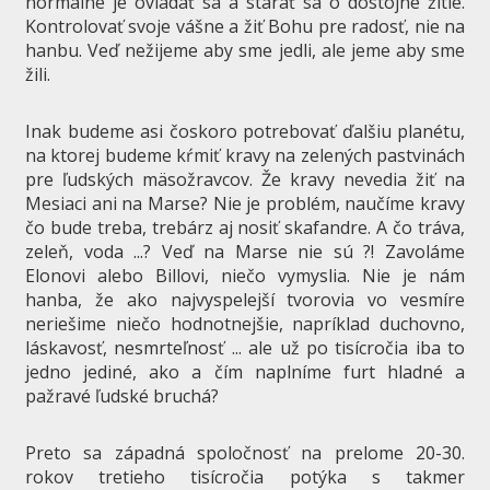
normálne je ovládať sa a starať sa o dôstojné žitie.
Kontrolovať svoje vášne a žiť Bohu pre radosť, nie na
hanbu. Veď nežijeme aby sme jedli, ale jeme aby sme
žili.
Inak budeme asi čoskoro potrebovať ďalšiu planétu,
na ktorej budeme kŕmiť kravy na zelených pastvinách
pre ľudských mäsožravcov. Že kravy nevedia žiť na
Mesiaci ani na Marse? Nie je problém, naučíme kravy
čo bude treba, trebárz aj nosiť skafandre. A čo tráva,
zeleň, voda ...? Veď na Marse nie sú ?! Zavoláme
Elonovi alebo Billovi, niečo vymyslia. Nie je nám
hanba, že ako najvyspelejší tvorovia vo vesmíre
neriešime niečo hodnotnejšie, napríklad duchovno,
láskavosť, nesmrteľnosť ... ale už po tisícročia iba to
jedno jediné, ako a čím naplníme furt hladné a
pažravé ľudské bruchá?
Preto sa západná spoločnosť na prelome 20-30.
rokov tretieho tisícročia potýka s takmer