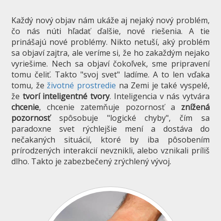
Každý nový objav nám ukáže aj nejaký nový problém,
čo nás núti hľadať ďalšie, nové riešenia. A tie
prinášajú nové problémy. Nikto netuší, aký problém
sa objaví zajtra, ale veríme si, že ho zakaždým nejako
vyriešime. Nech sa objaví čokoľvek, sme pripravení
tomu čeliť. Takto "svoj svet" ladíme. A to len vďaka
tomu, že
životné prostredie
na Zemi je také vyspelé,
že
tvorí inteligentné tvory
. Inteligencia v nás vytvára
chcenie
, chcenie zatemňuje pozornosť a
znížená
pozornosť
spôsobuje "logické chyby", čím sa
paradoxne svet rýchlejšie mení a dostáva do
nečakaných situácií, ktoré by iba pôsobením
prírodzených interakcií nevznikli, alebo vznikali príliš
dlho. Takto je zabezbečený zrýchlený vývoj.