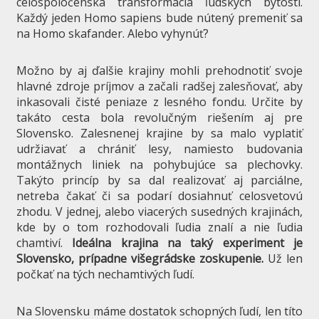
celospoločenská transformácia ľudských bytostí.
Každý jeden Homo sapiens bude nútený premeniť sa
na Homo skafander. Alebo vyhynúť?
Možno by aj ďalšie krajiny mohli prehodnotiť svoje
hlavné zdroje príjmov a začali radšej zalesňovať, aby
inkasovali čisté peniaze z lesného fondu. Určite by
takáto cesta bola revolučným riešením aj pre
Slovensko. Zalesnenej krajine by sa malo vyplatiť
udržiavať a chrániť lesy, namiesto budovania
montážnych liniek na pohybujúce sa plechovky.
Takýto princíp by sa dal realizovať aj parciálne,
netreba čakať či sa podarí dosiahnuť celosvetovú
zhodu. V jednej, alebo viacerých susedných krajinách,
kde by o tom rozhodovali ľudia znalí a nie ľudia
chamtiví.
Ideálna krajina na taký experiment je
Slovensko, prípadne višegrádske zoskupenie.
Už len
počkať na tých nechamtivých ľudí.
Na Slovensku máme dostatok schopných ľudí, len títo