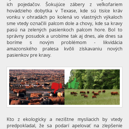
ich pojedačov. Šokujúce zábery z veľkofariem
hovädzieho dobytka v Texase, kde sú tisíce kráv
vonku v ohradách po kolená vo vlastných výkaloch
sme vtedy označili palcom dole a chovy, kde sa kravy
pasú na zelených pasienkoch palcom hore. Bol to
správny posudok a urobíme tak aj dnes, ale dnes sa
boríme s novým problémom - likvidácia
amazonského pralesa kvôli získavaniu nových
pasienkov pre kravy.
Kto z ekologicky a nezištne mysliacich by vtedy
predpokladal, že sa podarí apelovať na zlepšenie