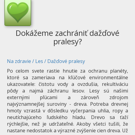
Dokážeme zachrániť dažďové
pralesy?
Na zdravie
/
Les
/
Dažďové pralesy
Po celom svete rastie hnutie za ochranu planéty,
ktoré sa zameriava na kľúčové environmentálne
ukazovatele: čistotu vody a ovzdušia, rekultiváciu
pôdy a najmä záchranu lesov. Lesy sú našimi
externými pľúcami a zároveň zdrojom
najvýznamnejšej suroviny - dreva. Potreba drevnej
hmoty vzrastá v dôsledku vyčerpania uhlia, ropy a
neutíchajúceho ľudského hladu. Drevo sa ťaží
rýchlejšie, než je udržateľné. Akoby všetci tušili, že
nastane nedostatok a výrazné zvýšenie cien dreva. Už