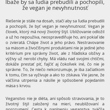
Ibaže by sa ľudia prebudili a pochopili,
že vegan je nevyhnutnosť
Riešenie je stále na dosah, stačí aby sa ľudia prebudili
a pochopili, že byť vegan je nevyhnutnosť. Vegan je
človek, ktorý má nový životný štýl. Ubližovanie odložil
a už ho nepoužíva, neospravedlňuje ho, ani pokiaľ ide
o zvieratá. Chápe život a jeho právo. Nestravovanie
sa mäsom a živočíšnymi produktami nie je jediné jeho
kritérium pre správny život, ale z hľadiska obživy a
výživy už nerobí chyby. Má vládu nad svojimi chtíčmi,
dokáže prestať piť, fajčiť aj čokoľvek iné, čo nie je
správne. To, že niečo nekonzumuje, je iba začiatkom
k tomu, čím sa vyživuje a ako to získava. Vie jasne, že
väčšina utrpenia a násilie je spôsobené pojedaním
mäsa s krvou.
Veganstvo nie je diéta, ani spôsob stravovania, je to
životný štýl založený na mieri, neubližovaní a
porozumení. Cesta k naplneniu veganstva zväčša