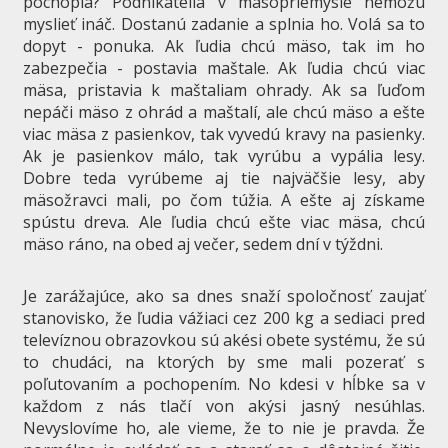
pochopia? Podnikatelia v mäsopriemysle nemôžu
myslieť ináč. Dostanú zadanie a splnia ho. Volá sa to
dopyt - ponuka. Ak ľudia chcú mäso, tak im ho
zabezpečia - postavia maštale. Ak ľudia chcú viac
mäsa, pristavia k maštaliam ohrady. Ak sa ľuďom
nepáči mäso z ohrád a maštalí, ale chcú mäso a ešte
viac mäsa z pasienkov, tak vyvedú kravy na pasienky.
Ak je pasienkov málo, tak vyrúbu a vypália lesy.
Dobre teda vyrúbeme aj tie najväčšie lesy, aby
mäsožravci mali, po čom túžia. A ešte aj získame
spústu dreva. Ale ľudia chcú ešte viac mäsa, chcú
mäso ráno, na obed aj večer, sedem dní v týždni.
Je zarážajúce, ako sa dnes snaží spoločnosť zaujať
stanovisko, že ľudia vážiaci cez 200 kg a sediaci pred
televíznou obrazovkou sú akési obete systému, že sú
to chudáci, na ktorých by sme mali pozerať s
poľutovaním a pochopením. No kdesi v hĺbke sa v
každom z nás tlačí von akýsi jasný nesúhlas.
Nevyslovíme ho, ale vieme, že to nie je pravda. Že