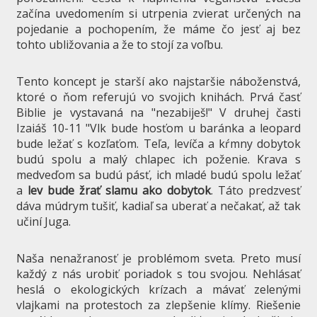
začína uvedomením si utrpenia zvierat určených na
pojedanie a pochopením, že máme čo jesť aj bez
tohto ubližovania a že to stojí za voľbu.
Tento koncept je starší ako najstaršie náboženstvá,
ktoré o ňom referujú vo svojich knihách. Prvá časť
Biblie je vystavaná na "nezabiješ!" V druhej časti
Izaiáš 10-11 "Vlk bude hosťom u baránka a leopard
bude ležať s kozľaťom. Teľa, levíča a kŕmny dobytok
budú spolu a malý chlapec ich poženie. Krava s
medveďom sa budú pásť, ich mladé budú spolu ležať
a
lev bude žrať slamu ako dobytok
. Táto predzvesť
dáva múdrym tušiť, kadiaľ sa uberať a nečakať, až tak
učiní Juga.
Naša nenažranosť je problémom sveta. Preto musí
každý z nás urobiť poriadok s tou svojou. Nehlásať
heslá o ekologických krízach a mávať zelenými
vlajkami na protestoch za zlepšenie klímy. Riešenie