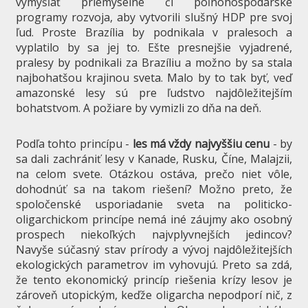
vymýšľať priemyselné či poľnohospodárske
programy rozvoja, aby vytvorili slušný HDP pre svoj
ľud. Proste Brazília by podnikala v pralesoch a
vyplatilo by sa jej to. Ešte presnejšie vyjadrené,
pralesy by podnikali za Brazíliu a možno by sa stala
najbohatšou krajinou sveta. Malo by to tak byť, veď
amazonské lesy sú pre ľudstvo najdôležitejším
bohatstvom. A požiare by vymizli zo dňa na deň.
Podľa tohto princípu -
les má vždy najvyššiu cenu
- by
sa dali zachrániť lesy v Kanade, Rusku, Číne, Malajzii,
na celom svete. Otázkou ostáva, prečo niet vôle,
dohodnúť sa na takom riešení? Možno preto, že
spoločenské usporiadanie sveta na politicko-
oligarchickom princípe nemá iné záujmy ako osobný
prospech niekoľkých najvplyvnejších jedincov?
Navyše súčasný stav prírody a vývoj najdôležitejších
ekologických parametrov im vyhovujú. Preto sa zdá,
že tento ekonomický princíp riešenia krízy lesov je
zároveň utopickým, keďže oligarcha nepodporí nič, z