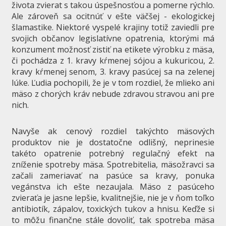
života zvierat s takou úspešnosťou a pomerne rýchlo.
Ale zároveň sa ocitnúť v ešte väčšej - ekologickej
šlamastike. Niektoré vyspelé krajiny totiž zaviedli pre
svojich občanov legislatívne opatrenia, ktorými má
konzument možnosť zistiť na etikete výrobku z mäsa,
či pochádza z 1. kravy kŕmenej sójou a kukuricou, 2.
kravy kŕmenej senom, 3. kravy pasúcej sa na zelenej
lúke. Ľudia pochopili, že je v tom rozdiel, že mlieko ani
mäso z chorých kráv nebude zdravou stravou ani pre
nich.
Navyše ak cenový rozdiel takýchto mäsových
produktov nie je dostatočne odlišný, neprinesie
takéto opatrenie potrebný regulačný efekt na
zníženie spotreby mäsa. Spotrebitelia, mäsožravci sa
začali zameriavať na pasúce sa kravy, ponuka
vegánstva ich ešte nezaujala. Mäso z pasúceho
zvieraťa je jasne lepšie, kvalitnejšie, nie je v ňom toľko
antibiotík, zápalov, toxických tukov a hnisu. Keďže si
to môžu finančne stále dovoliť, tak spotreba mäsa