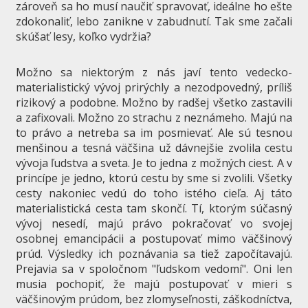
zároveň sa ho musí naučiť spravovať, ideálne ho ešte
zdokonaliť, lebo zanikne v zabudnutí. Tak sme začali
skúšať lesy, koľko vydržia?
Možno sa niektorým z nás javí tento vedecko-
materialistický vývoj prirýchly a nezodpovedný, príliš
rizikový a podobne. Možno by radšej všetko zastavili
a zafixovali. Možno zo strachu z neznámeho. Majú na
to právo a netreba sa im posmievať. Ale sú tesnou
menšinou a tesná väčšina už dávnejšie zvolila cestu
vývoja ľudstva a sveta. Je to jedna z možných ciest. A v
princípe je jedno, ktorú cestu by sme si zvolili. Všetky
cesty nakoniec vedú do toho istého cieľa. Aj táto
materialistická cesta tam skončí. Tí, ktorým súčasný
vývoj nesedí, majú právo pokračovať vo svojej
osobnej emancipácii a postupovať mimo väčšinový
prúd. Výsledky ich poznávania sa tiež započítavajú.
Prejavia sa v spoločnom "ľudskom vedomí". Oni len
musia pochopiť, že majú postupovať v mieri s
väčšinovým prúdom, bez zlomyseľnosti, záškodníctva,