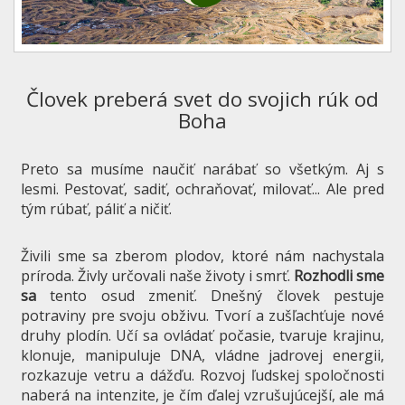
Človek preberá svet do svojich rúk od
Boha
Preto sa musíme naučiť narábať so všetkým. Aj s
lesmi. Pestovať, sadiť, ochraňovať, milovať... Ale pred
tým rúbať, páliť a ničiť.
Živili sme sa zberom plodov, ktoré nám nachystala
príroda. Živly určovali naše životy i smrť.
Rozhodli sme
sa
tento osud zmeniť. Dnešný človek pestuje
potraviny pre svoju obživu. Tvorí a zušľachťuje nové
druhy plodín. Učí sa ovládať počasie, tvaruje krajinu,
klonuje, manipuluje DNA, vládne jadrovej energii,
rozkazuje vetru a dážďu. Rozvoj ľudskej spoločnosti
naberá na intenzite, je čím ďalej vzrušujúcejší, ale má