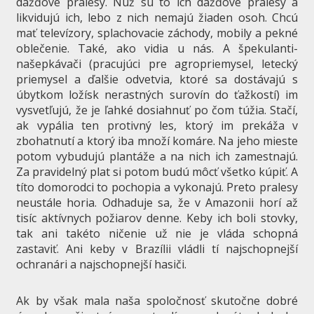
dažďové pralesy. Nuž sú to ich dažďové pralesy a
likvidujú ich, lebo z nich nemajú žiaden osoh. Chcú
mať televízory, splachovacie záchody, mobily a pekné
oblečenie. Také, ako vidia u nás. A špekulanti-
našepkávači (pracujúci pre agropriemysel, letecký
priemysel a ďalšie odvetvia, ktoré sa dostávajú s
úbytkom ložísk nerastných surovín do ťažkostí) im
vysvetľujú, že je ľahké dosiahnuť po čom túžia. Stačí,
ak vypália ten protivný les, ktorý im prekáža v
zbohatnutí a ktorý iba množí komáre. Na jeho mieste
potom vybudujú plantáže a na nich ich zamestnajú.
Za pravidelný plat si potom budú môcť všetko kúpiť. A
títo domorodci to pochopia a vykonajú. Preto pralesy
neustále horia. Odhaduje sa, že v Amazonii horí až
tisíc aktívnych požiarov denne. Keby ich boli stovky,
tak ani takéto ničenie už nie je vláda schopná
zastaviť. Ani keby v Brazílii vládli tí najschopnejší
ochranári a najschopnejší hasiči.
Ak by však mala naša spoločnosť skutočne dobré