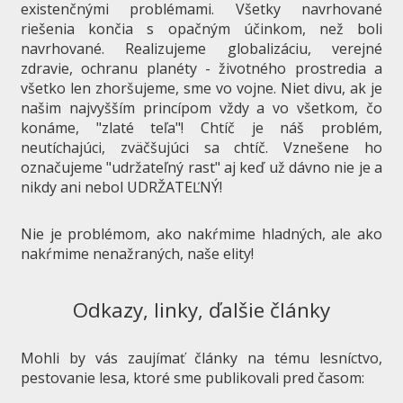
existenčnými problémami. Všetky navrhované
riešenia končia s opačným účinkom, než boli
navrhované. Realizujeme globalizáciu, verejné
zdravie, ochranu planéty - životného prostredia a
všetko len zhoršujeme, sme vo vojne. Niet divu, ak je
našim najvyšším princípom vždy a vo všetkom, čo
konáme, "zlaté teľa"! Chtíč je náš problém,
neutíchajúci, zväčšujúci sa chtíč. Vznešene ho
označujeme "udržateľný rast" aj keď už dávno nie je a
nikdy ani nebol UDRŽATEĽNÝ!
Nie je problémom, ako nakŕmime hladných, ale ako
nakŕmime nenažraných, naše elity!
Odkazy, linky, ďalšie články
Mohli by vás zaujímať články na tému lesníctvo,
pestovanie lesa, ktoré sme publikovali pred časom: