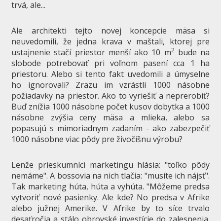
trvá, ale...
Ale architekti tejto novej koncepcie mäsa si
neuvedomili, že jedna krava v maštali, ktorej pre
2
ustajnenie stačí priestor menší ako 10 m
bude na
slobode potrebovať pri voľnom pasení cca 1 ha
priestoru. Alebo si tento fakt uvedomili a úmyselne
ho ignorovali? Zrazu im vzrástli 1000 násobne
požiadavky na priestor. Ako to vyriešiť a neprerobiť?
Buď znížia 1000 násobne počet kusov dobytka a 1000
násobne zvýšia ceny mäsa a mlieka, alebo sa
popasujú s mimoriadnym zadaním - ako zabezpečiť
1000 násobne viac pôdy pre živočíšnu výrobu?
Lenže prieskumníci marketingu hlásia: "toľko pôdy
nemáme". A bossovia na nich tlačia: "musíte ich nájsť".
Tak marketing húta, húta a vyhúta. "Môžeme predsa
vytvoriť nové pasienky. Ale kde? No predsa v Afrike
alebo južnej Amerike. V Afrike by to síce trvalo
desaťročia a stálo obrovské investície do zalesnenia.