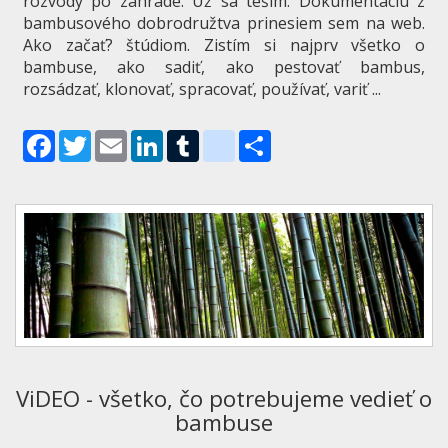
rozvody po záhrade. Už sa teším. Dokumentáciu z
bambusového dobrodružtva prinesiem sem na web.
Ako začať? štúdiom. Zistím si najprv všetko o
bambuse, ako sadiť, ako pestovať bambus,
rozsádzať, klonovať, spracovať, používať, variť ...
Facebook
Twitter
Email
LinkedIn
Tumblr
blogger_post
Share
ViDEO - všetko, čo potrebujeme vedieť o
bambuse