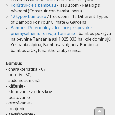
Konštrukcie z bambusu
/ issuu.com - katalóg s
návodmi (Construir con bambu peru)
12 typov bambusu
/ trees.com - 12 Different Types
of Bamboo For Your Climate & Gardens
Bambus: Potenciálny zdroj pre príspevok k
priemyselnému rozvoju Tanzánie
- bambus pokrýva
na pevnine Tanzánia asi 1 025 033 ha, kde dominujú
Yushania alpina, Bambusa vulgaris, Bambusa
bambos a Oxytenanthera abyssinica.
Bambus
- charakteristika - 07,
- odrody - 50,
- sadenie semená -
- klíčenie -
- klonovanie z odrezkov -
- pestovanie -
- orezávanie -
- hnojenie -
- zavlažovanie -