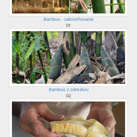
Bambus - zakoreňovanie
01
Bambus z odrezkov
02