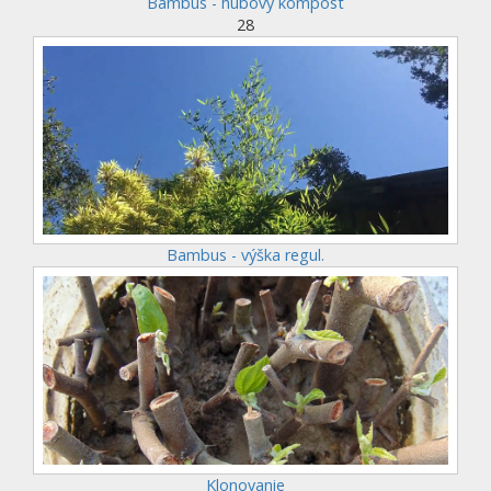
Bambus - hubový kompost
28
Bambus - výška regul.
Klonovanie