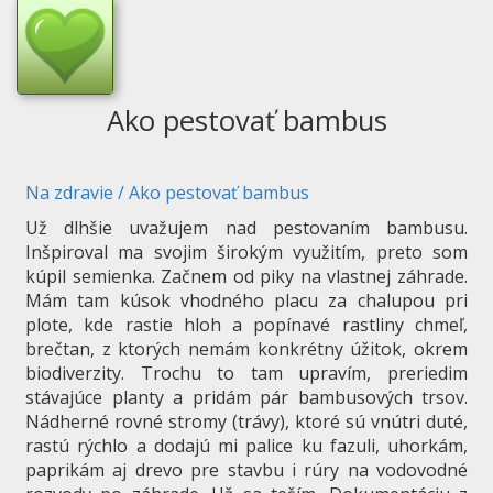
Ako pestovať bambus
Na zdravie
/
Ako pestovať bambus
Už dlhšie uvažujem nad pestovaním bambusu.
Inšpiroval ma svojim širokým využitím, preto som
kúpil semienka. Začnem od piky na vlastnej záhrade.
Mám tam kúsok vhodného placu za chalupou pri
plote, kde rastie hloh a popínavé rastliny chmeľ,
brečtan, z ktorých nemám konkrétny úžitok, okrem
biodiverzity. Trochu to tam upravím, preriedim
stávajúce planty a pridám pár bambusových trsov.
Nádherné rovné stromy (trávy), ktoré sú vnútri duté,
rastú rýchlo a dodajú mi palice ku fazuli, uhorkám,
paprikám aj drevo pre stavbu i rúry na vodovodné