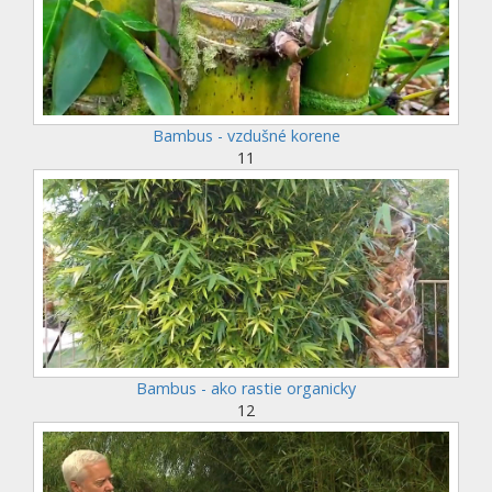
Bambus - vzdušné korene
11
Bambus - ako rastie organicky
12