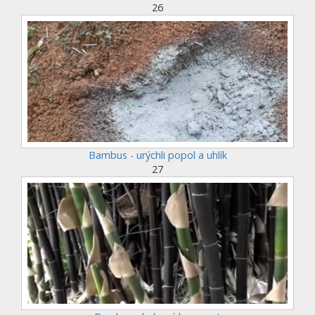
26
Bambus - urýchli popol a uhlík
27