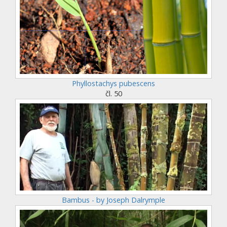
Phyllostachys pubescens
čl. 50
Bambus - by Joseph Dalrymple