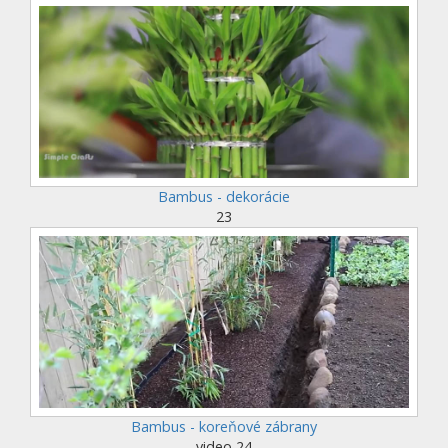
Bambus - dekorácie
23
Bambus - koreňové zábrany
video 24