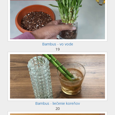
Bambus - vo vode
19
Bambus - liečenie koreňov
20