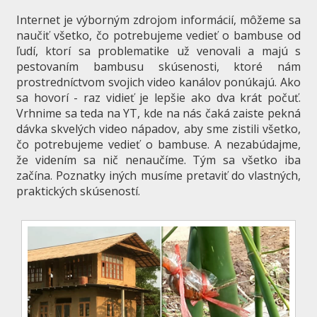
Internet je výborným zdrojom informácií, môžeme sa
naučiť všetko, čo potrebujeme vedieť o bambuse od
ľudí, ktorí sa problematike už venovali a majú s
pestovaním bambusu skúsenosti, ktoré nám
prostredníctvom svojich video kanálov ponúkajú. Ako
sa hovorí - raz vidieť je lepšie ako dva krát počuť.
Vrhnime sa teda na YT, kde na nás čaká zaiste pekná
dávka skvelých video nápadov, aby sme zistili všetko,
čo potrebujeme vedieť o bambuse. A nezabúdajme,
že videním sa nič nenaučíme. Tým sa všetko iba
začína. Poznatky iných musíme pretaviť do vlastných,
praktických skúseností.