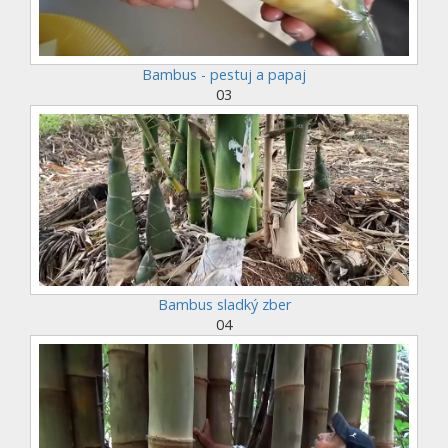
Bambus - pestuj a papaj
03
Bambus sladký zber
04