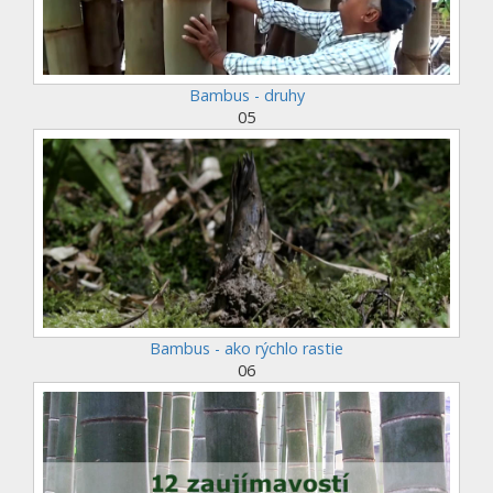
Bambus - druhy
05
Bambus - ako rýchlo rastie
06